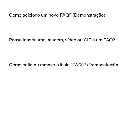
Como adiciono um novo FAQ? (Demonstração)
Para adicionar um novo FAQ, siga estas etapas: Clique no 
Adicionar novo e escolha a opção Pergunta e resposta. Ca
Posso inserir uma imagem, vídeo ou GIF a um FAQ?
e publique. Você sempre poderá editar suas perguntas freq
Sim. Para adicionar mídia, siga estas etapas: Entre nas c
pergunta à qual gostaria de adicionar mídia Ao editar sua
Como edito ou removo o título "FAQ"? (Demonstração)
seu acervo e salve.
Você pode editar o título nas configurações do aplicativo. 
Informações para mostrar.